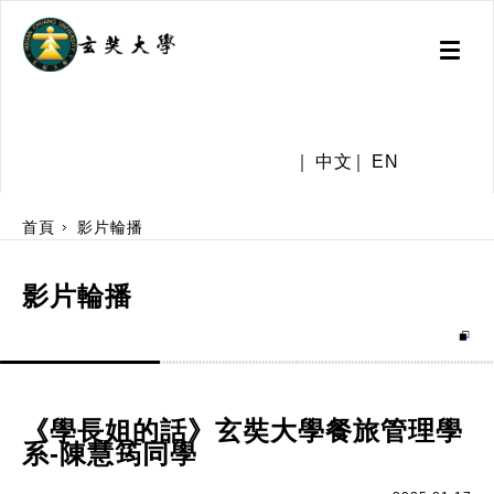
Toggl
naviga
.
中文
EN
:::
首頁
影片輪播
影片輪播
《學長姐的話》玄奘大學餐旅管理學
系-陳慧筠同學