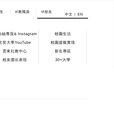
生
教職員
校友
中文
EN
粉絲專頁& Instagram
校園生活
玄奘大學YouTube
校園虛擬實境
雲來社教中心
新生專區
校友傑出表現
30+大學