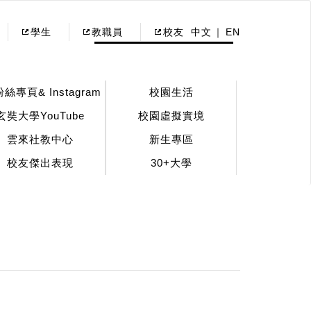
學生
教職員
校友
中文
EN
粉絲專頁& Instagram
校園生活
玄奘大學YouTube
校園虛擬實境
雲來社教中心
新生專區
校友傑出表現
30+大學