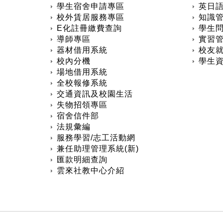
學生宿舍申請專區
英日
校外賃居服務專區
知識管
E化註冊繳費查詢
學生
導師專區
實習
器材借用系統
校友
校內分機
學生
場地借用系統
全校報修系統
交通資訊及校園生活
失物招領專區
宿舍信件部
法規彙編
服務學習/志工活動網
兼任助理管理系統(新)
匯款明細查詢
雲來社教中心介紹
:::