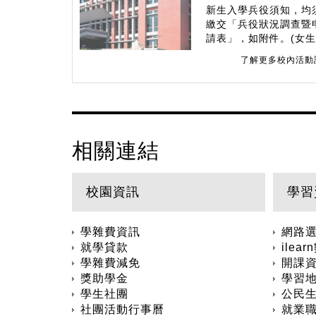
新生入學兵役須知，均
繳交「兵役狀況調查暨
請表」，如附件。(女
辦)
了解更多校內活動
相關連結
校園資訊
學習
學雜費資訊
網路
就學貸款
ile
學雜費減免
開課
獎助學金
學習
學生社團
公民生
社團活動行事曆
就業