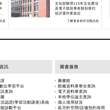
須
文化部辦理115年文化獎項
申
及電子競技專長類別替代
生免
役評選作業規定
訊息
了解更多校外活動訊息
資訊
圖書服務
選課
圖書館
arn數位學習平台
館藏資料庫整合查詢
資訊查詢
電子資料庫查詢
地圖
本校學位論文查詢
活認證(學習活動講座)系統
個人借用狀況
職能診斷平台
延月軒空間/設備預約借用