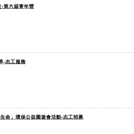
-第六屆青年營
界-志工服務
動生命」環保公益園遊會活動-志工招募