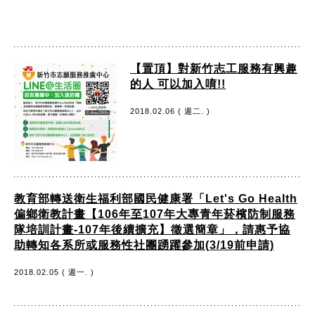
【置頂】對新竹志工服務有興趣
的人 可以加入唷!!
2018.02.06 ( 週二. )
教育部轉送衛生福利部國民健康署「Let's Go Health
偏鄉衛教計畫【106年至107年大專青年菸檳防制服務
隊培訓計畫-107年後續擴充】徵選簡章」，請惠予協
助轉知各系所或服務性社團踴躍參加(3/19前申請)
2018.02.05 ( 週一. )