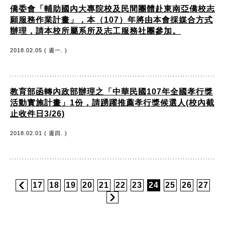
僑委會「輔助國內大專院校及民間團體赴東南亞僑校志
願服務作業計畫」，本（107）年將由本會採媒合方式
辦理，請本校所屬系所及志工服務社團參加。
2018.02.05 ( 週一. )
教育部函轉內政部辦理之「中華民國107年全國孝行獎
活動實施計畫」1份，請踴躍推薦孝行獎候選人(校內截
止收件日3/26)
2018.02.01 ( 週四. )
17
18
19
20
21
22
23
24
25
26
27