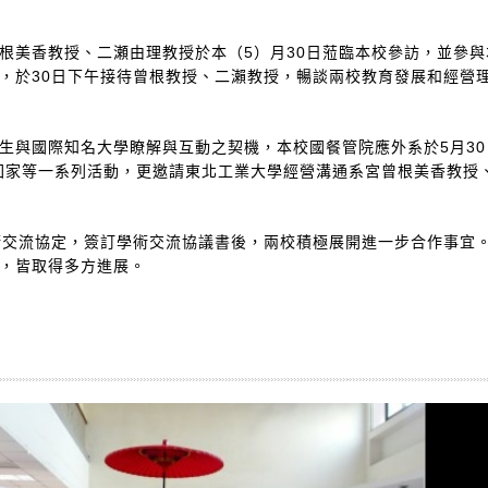
根美香教授、二瀬由理教授於本（5）月30日蒞臨本校參訪，並參
，於30日下午接待曾根教授、二瀨教授，暢談兩校教育發展和經營
生與國際知名大學瞭解與互動之契機，本校國餐管院應外系於5月30
回家等一系列活動，更邀請東北工業大學經營溝通系宮曾根美香教授
結學術交流協定，簽訂學術交流協議書後，兩校積極展開進一步合作事
，皆取得多方進展。